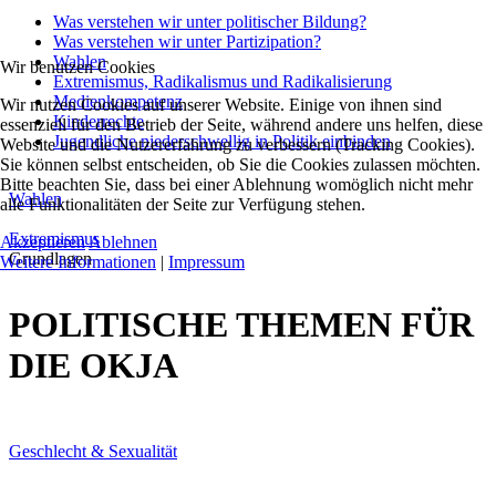
Was verstehen wir unter politischer Bildung?
Was verstehen wir unter Partizipation?
Wahlen
Wir benutzen Cookies
Extremismus, Radikalismus und Radikalisierung
Medienkompetenz
Wir nutzen Cookies auf unserer Website. Einige von ihnen sind
Kinderrechte
essenziell für den Betrieb der Seite, während andere uns helfen, diese
Jugendliche niederschwellig in Politik einbinden
Website und die Nutzererfahrung zu verbessern (Tracking Cookies).
Sie können selbst entscheiden, ob Sie die Cookies zulassen möchten.
Bitte beachten Sie, dass bei einer Ablehnung womöglich nicht mehr
Wahlen
alle Funktionalitäten der Seite zur Verfügung stehen.
Extremismus
Akzeptieren
Ablehnen
Grundlagen
Weitere Informationen
|
Impressum
POLITISCHE THEMEN FÜR
DIE OKJA
Geschlecht & Sexualität